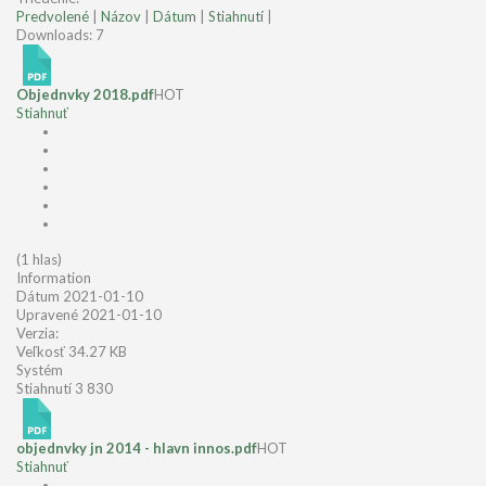
Predvolené
|
Názov
|
Dátum
|
Stiahnutí
|
Downloads: 7
Objednvky 2018.pdf
HOT
Stiahnuť
(1 hlas)
Information
Dátum
2021-01-10
Upravené
2021-01-10
Verzia:
Veľkosť
34.27 KB
Systém
Stiahnutí
3 830
objednvky jn 2014 - hlavn innos.pdf
HOT
Stiahnuť