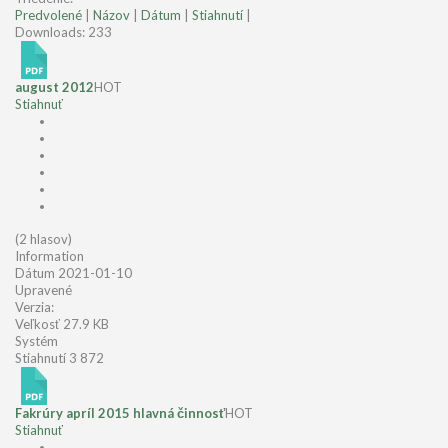
Predvolené
|
Názov
|
Dátum
|
Stiahnutí
|
Downloads: 233
august 2012
HOT
Stiahnuť
(2 hlasov)
Information
Dátum
2021-01-10
Upravené
Verzia:
Veľkosť
27.9 KB
Systém
Stiahnutí
3 872
Fakrúry apríl 2015 hlavná činnosť
HOT
Stiahnuť