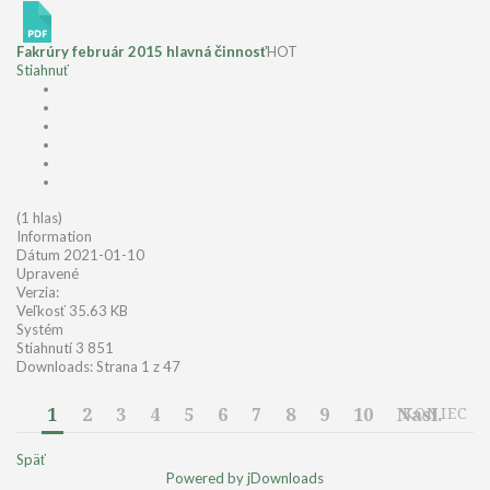
Fakrúry február 2015 hlavná činnosť
HOT
Stiahnuť
(1 hlas)
Information
Dátum
2021-01-10
Upravené
Verzia:
Veľkosť
35.63 KB
Systém
Stiahnutí
3 851
Downloads: Strana 1 z 47
1
2
3
4
5
6
7
8
9
10
Nasl.
KONIEC
Späť
Powered by jDownloads