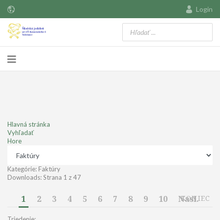
Login
Hlavná stránka
Vyhľadať
Hore
Kategórie: Faktúry
Downloads: Strana 1 z 47
1
2
3
4
5
6
7
8
9
10
Nasl.
KONIEC
Triedenie: