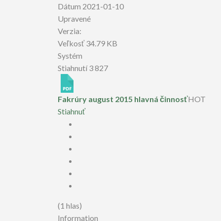
Dátum
2021-01-10
Upravené
Verzia:
Veľkosť
34.79 KB
Systém
Stiahnutí
3 827
Fakrúry august 2015 hlavná činnosť
HOT
Stiahnuť
(1 hlas)
Information