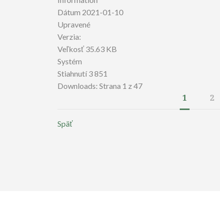
Dátum
2021-01-10
Upravené
Verzia:
Veľkosť
35.63 KB
Systém
Stiahnutí
3 851
Downloads: Strana 1 z 47
1
2
Späť