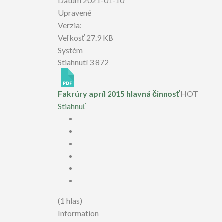
Dátum
2021-01-10
Upravené
Verzia:
Veľkosť
27.9 KB
Systém
Stiahnutí
3 872
Fakrúry apríl 2015 hlavná činnosť
HOT
Stiahnuť
(1 hlas)
Information