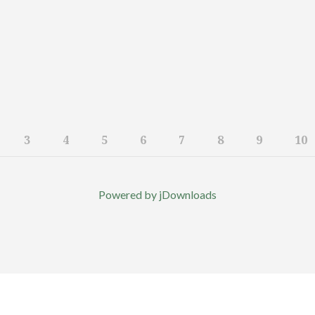
3
4
5
6
7
8
9
10
Powered by jDownloads