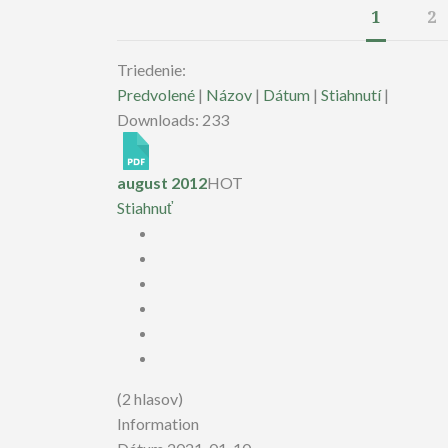
1
2
Triedenie:
Predvolené
|
Názov
|
Dátum
|
Stiahnutí
|
Downloads: 233
august 2012
HOT
Stiahnuť
(2 hlasov)
Information