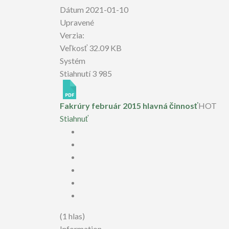
Dátum
2021-01-10
Upravené
Verzia:
Veľkosť
32.09 KB
Systém
Stiahnutí
3 985
Fakrúry február 2015 hlavná činnosť
HOT
Stiahnuť
(1 hlas)
Information