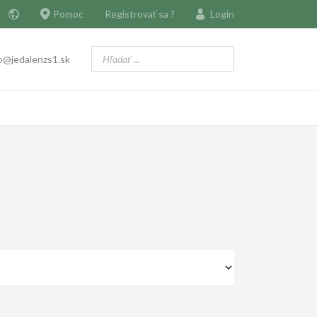
Pomoc
Registrovať sa ?
Login
o@jedalenzs1.sk