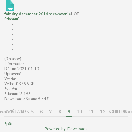
faktúry december 2014 stravovanie
HOT
Stiahnuť
(0 hlasov)
Information
Dátum
2021-01-10
Upravené
Verzia:
Veľkosť
37.96 KB
Systém
Stiahnutí
3 196
Downloads: Strana 9 z 47
redch.
ZAČIATOK
4
5
6
7
8
9
10
11
12
KONIEC
13
Nas
Späť
Powered by jDownloads