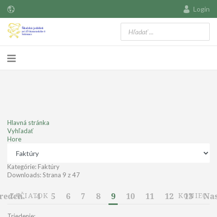
Login
Hlavná stránka
Vyhľadať
Hore
Kategórie: Faktúry
Downloads: Strana 9 z 47
redch.
ZAČIATOK
4
5
6
7
8
9
10
11
12
KONIEC
13
Nas
Triedenie: