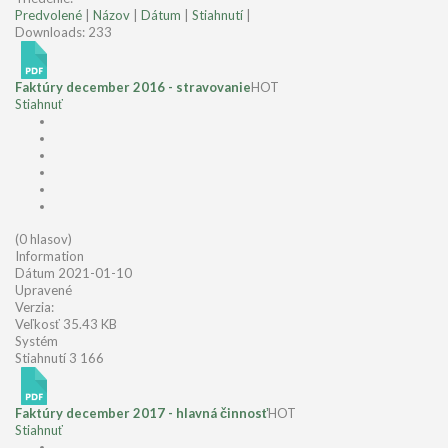
Predvolené
|
Názov
|
Dátum
|
Stiahnutí
|
Downloads: 233
Faktúry december 2016 - stravovanie
HOT
Stiahnuť
(0 hlasov)
Information
Dátum
2021-01-10
Upravené
Verzia:
Veľkosť
35.43 KB
Systém
Stiahnutí
3 166
Faktúry december 2017 - hlavná činnosť
HOT
Stiahnuť