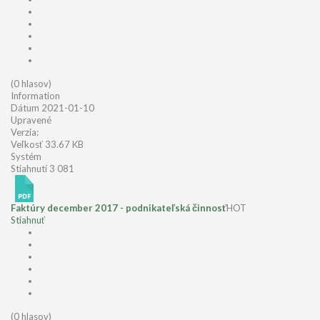
(0 hlasov)
Information
Dátum
2021-01-10
Upravené
Verzia:
Veľkosť
33.67 KB
Systém
Stiahnutí
3 081
Faktúry december 2017 - podnikateľská činnosť
HOT
Stiahnuť
(0 hlasov)