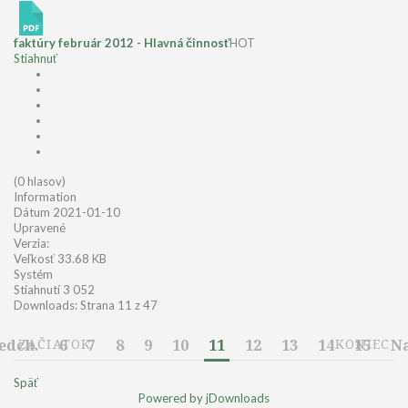
faktúry február 2012 - Hlavná činnosť
HOT
Stiahnuť
(0 hlasov)
Information
Dátum
2021-01-10
Upravené
Verzia:
Veľkosť
33.68 KB
Systém
Stiahnutí
3 052
Downloads: Strana 11 z 47
edch.
ZAČIATOK
6
7
8
9
10
11
12
13
14
KONIEC
15
Na
Späť
Powered by jDownloads