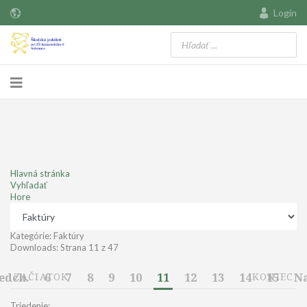
Login
Hlavná stránka
Vyhľadať
Hore
Kategórie: Faktúry
Downloads: Strana 11 z 47
edch.
ZAČIATOK
6
7
8
9
10
11
12
13
14
KONIEC
15
Na
Triedenie: